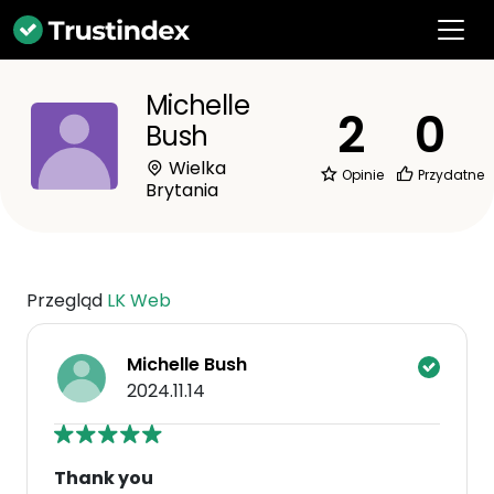
Michelle
2
0
Bush
Wielka
Opinie
Przydatne
Brytania
Przegląd
LK Web
Michelle Bush
2024.11.14
Thank you