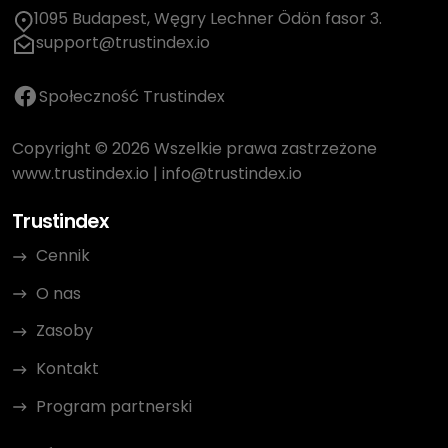
1095 Budapest, Węgry Lechner Ödön fasor 3.
support@trustindex.io
Społeczność Trustindex
Copyright © 2026 Wszelkie prawa zastrzeżone
www.trustindex.io
|
info@trustindex.io
Trustindex
Cennik
O nas
Zasoby
Kontakt
Program partnerski