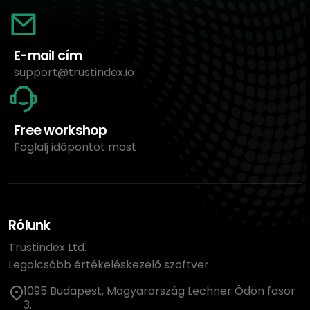
E-mail cím
support@trustindex.io
Free workshop
Foglalj időpontot most
Rólunk
Trustindex Ltd.
Legolcsóbb értékeléskezelő szoftver
1095 Budapest, Magyarország Lechner Ödön fasor
3.