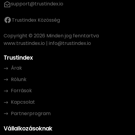
support@trustindex.io
Trustindex Közösség
Copyright © 2026 Minden jog fenntartva
www.trustindex.io
|
info@trustindex.io
Trustindex
Árak
Rólunk
Források
Kapcsolat
Partnerprogram
Vállalkozásoknak