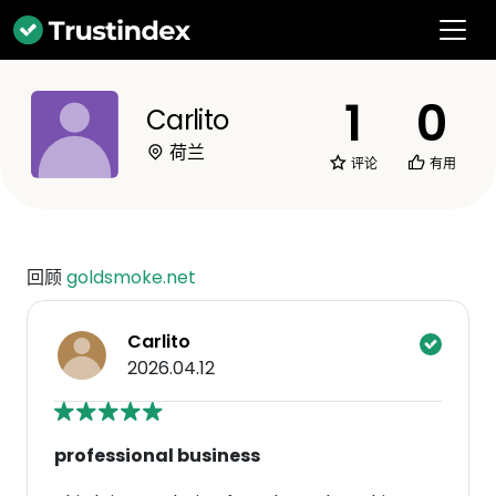
1
0
Carlito
荷兰
评论
有用
回顾
goldsmoke.net
Carlito
2026.04.12
professional business