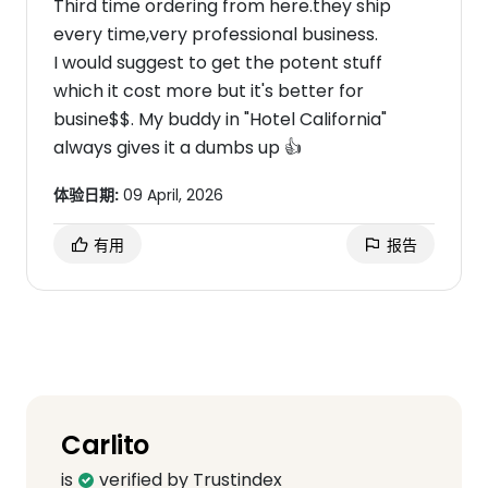
Third time ordering from here.they ship
every time,very professional business.
I would suggest to get the potent stuff
which it cost more but it's better for
busine$$. My buddy in "Hotel California"
always gives it a dumbs up 👍
体验日期:
09 April, 2026
有用
报告
Carlito
is
verified by Trustindex