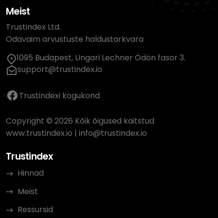
Meist
Trustindex Ltd.
Odavaim arvustuste haldustarkvara
1095 Budapest, Ungari Lechner Ödön fasor 3.
support@trustindex.io
Trustindexi kogukond
Copyright © 2026 Kõik õigused kaitstud
www.trustindex.io
|
info@trustindex.io
Trustindex
Hinnad
Meist
Ressursid