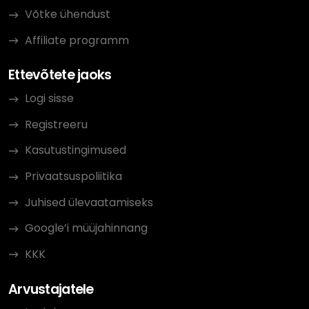
Võtke ühendust
Affiliate programm
Ettevõtete jaoks
Logi sisse
Registreeru
Kasutustingimused
Privaatsuspoliitika
Juhised ülevaatamiseks
Google’i müüjahinnang
KKK
Arvustajatele