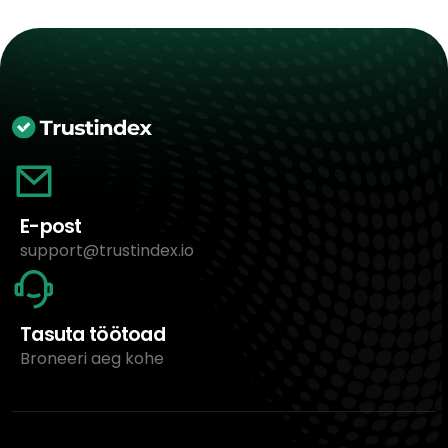
E-post
support@trustindex.io
Tasuta töötoad
Broneeri aeg kohe