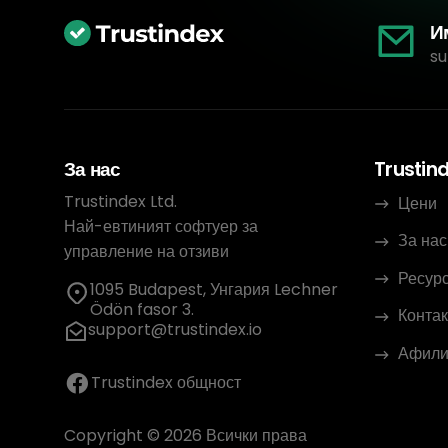
И
su
За нас
Trustin
Trustindex Ltd.
Цени
Най-евтиният софтуер за
За нас
управление на отзиви
Ресур
1095 Budapest, Унгария Lechner
Ödön fasor 3.
Контак
support@trustindex.io
Афили
Trustindex общност
Copyright © 2026 Всички права