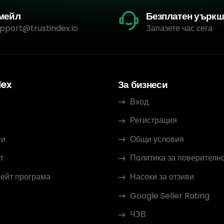
мейл
Безплатен уърк
pport@trustindex.io
Запазете час сега
dex
За бизнеси
Вход
Регистрация
си
Общи условия
т
Политика за поверителн
ейт програма
Насоки за отзиви
Google Seller Rating
ЧЗВ