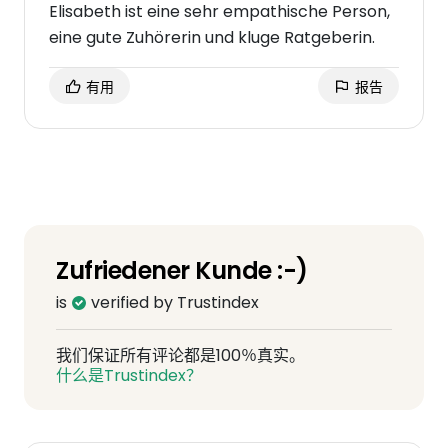
Elisabeth ist eine sehr empathische Person,
eine gute Zuhörerin und kluge Ratgeberin.
有用
报告
Zufriedener Kunde :-)
is
verified by Trustindex
我们保证所有评论都是100％真实。
什么是Trustindex？