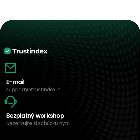
E-mail
support@trustindex.io
Bezplatný workshop
Rezervujte si schůzku nyní