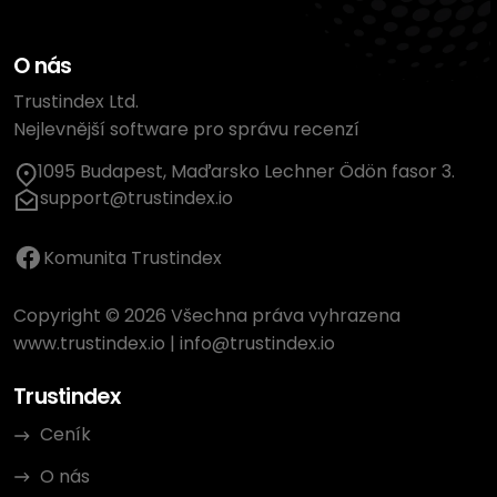
O nás
Trustindex Ltd.
Nejlevnější software pro správu recenzí
1095 Budapest, Maďarsko Lechner Ödön fasor 3.
support@trustindex.io
Komunita Trustindex
Copyright © 2026 Všechna práva vyhrazena
www.trustindex.io
|
info@trustindex.io
Trustindex
Ceník
O nás