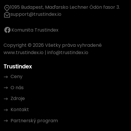
1095 Budapest, Maďarsko Lechner Ödön fasor 3.
support@trustindex.io
Komunita Trustindex
Copyright © 2026 Všetky práva vyhradené
www.trustindex.io
|
info@trustindex.io
Trustindex
Ceny
O nás
Zdroje
Kontakt
Partnerský program