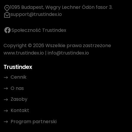
1095 Budapest, Węgry Lechner Ödön fasor 3.
support@trustindex.io
Społeczność Trustindex
Copyright © 2026 Wszelkie prawa zastrzeżone
www.trustindex.io
|
info@trustindex.io
Trustindex
Cennik
O nas
Zasoby
Kontakt
Program partnerski