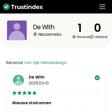
1
0
De With
Nizozemsko
Recenze
Užitečné
Recenze
Van Dijk Metaaldesign
De With
2025.04.10
Nieuwe stalramen