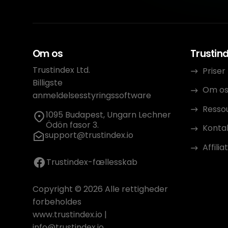
Om os
Trustin
Trustindex Ltd.
Priser
Billigste
Om o
anmeldelsesstyringssoftware
Resso
1095 Budapest, Ungarn Lechner
Ödön fasor 3.
Konta
support@trustindex.io
Affili
Trustindex-fællesskab
Copyright © 2026 Alle rettigheder
forbeholdes
www.trustindex.io
|
info@trustindex.io