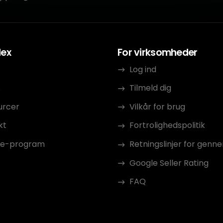
dex
For virksomheder
Log ind
s
Tilmeld dig
urcer
Vilkår for brug
kt
Fortrolighedspolitik
ate-program
Retningslinjer for gen
Google Seller Rating
FAQ