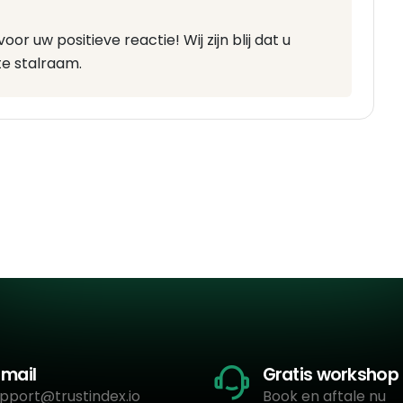
r uw positieve reactie! Wij zijn blij dat u
e stalraam.
-mail
Gratis workshop
pport@trustindex.io
Book en aftale nu