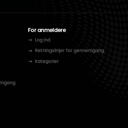
For anmeldere
Log ind
Retningslinjer for gennemgang
Kategorier
nemgang