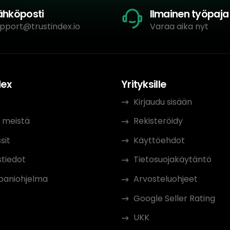
ähköposti
Ilmainen työpaja
pport@trustindex.io
Varaa aika nyt
dex
Yrityksille
t
Kirjaudu sisään
 meistä
Rekisteröidy
sit
Käyttöehdot
tiedot
Tietosuojakäytäntö
aniohjelma
Arvosteluohjeet
Google Seller Rating
UKK