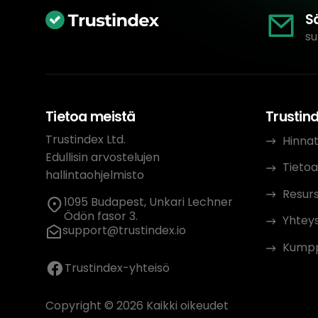
S
su
Tietoa meistä
Trustin
Trustindex Ltd.
Hinna
Edullisin arvostelujen
Tietoa
hallintaohjelmisto
Resurs
1095 Budapest, Unkari Lechner
Ödön fasor 3.
Yhteys
support@trustindex.io
Kumpp
Trustindex-yhteisö
Copyright © 2026 Kaikki oikeudet