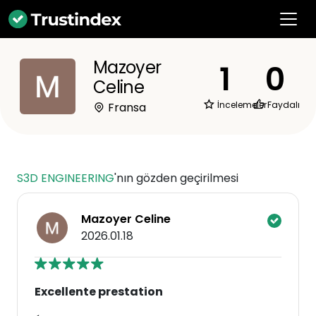
Mazoyer
1
0
Celine
İncelemeler
Faydalı
Fransa
S3D ENGINEERING
'nın gözden geçirilmesi
Mazoyer Celine
2026.01.18
Excellente prestation