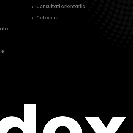
Consultați orientările
Categorii
tate
le
ndex