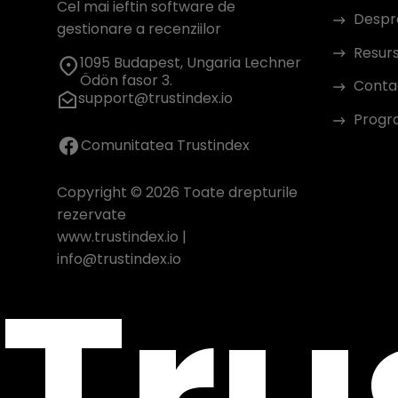
Cel mai ieftin software de
Despr
gestionare a recenziilor
Resur
1095 Budapest, Ungaria Lechner
Ödön fasor 3.
Conta
support@trustindex.io
Progra
Comunitatea Trustindex
Copyright © 2026 Toate drepturile
rezervate
www.trustindex.io
|
Tru
info@trustindex.io