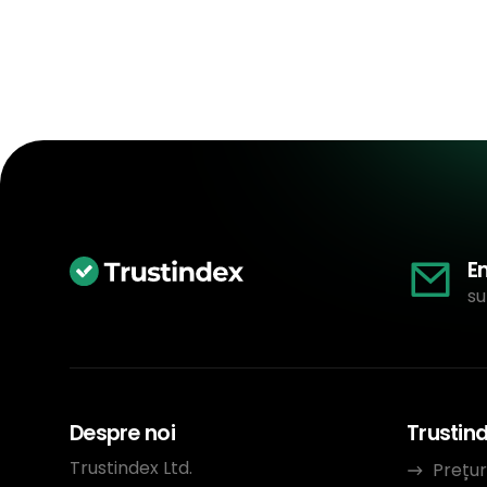
E
su
Despre noi
Trustin
Trustindex Ltd.
Prețur