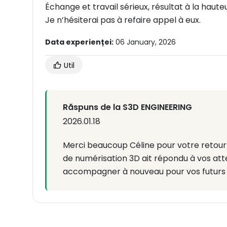
Échange et travail sérieux, résultat à la haut
Je n’hésiterai pas à refaire appel à eux.
Data experienței:
06 January, 2026
Util
Răspuns de la S3D ENGINEERING
2026.01.18
Merci beaucoup Céline pour votre retour 
de numérisation 3D ait répondu à vos atte
accompagner à nouveau pour vos futurs 