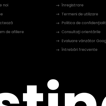
e noi
Înregistrare
se
Termeni de utilizare
ctează
Politica de confidențiali
m de afiliere
Consultați orientările
Evaluare vânzător Goog
Întrebări frecvente
sti