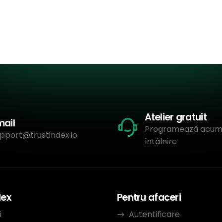
Atelier gratuit
mail
Programează acum
pport@trustindex.io
întâlnire
dex
Pentru afaceri
i
Autentificare