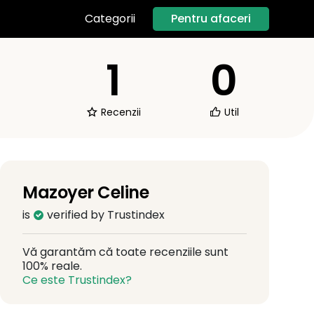
Pentru afaceri
Categorii
1
0
Recenzii
Util
Mazoyer Celine
is
verified by Trustindex
Vă garantăm că toate recenziile sunt
100% reale.
Ce este Trustindex?