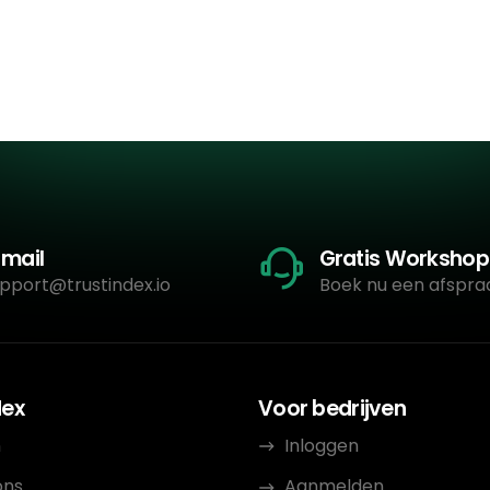
-mail
Gratis Workshop
pport@trustindex.io
Boek nu een afspra
dex
Voor bedrijven
n
Inloggen
ons
Aanmelden