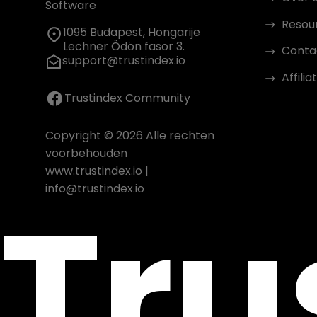
Software
Resou
1095 Budapest, Hongarije
Lechner Ödön fasor 3.
Conta
support@trustindex.io
Affil
Trustindex Community
Copyright © 2026 Alle rechten
voorbehouden
www.trustindex.io
|
Tru
info@trustindex.io