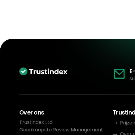
E
su
Over ons
Trustin
Trustindex Ltd.
Prijze
Goedkoopste Review Management
Over 