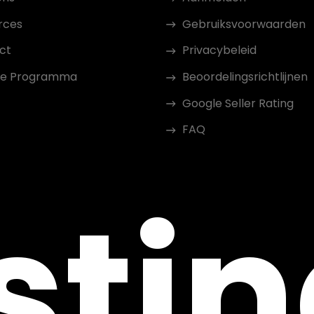
rces
Gebruiksvoorwaarden
ct
Privacybeleid
iate Programma
Beoordelingsrichtlijnen
Google Seller Rating
FAQ
sti