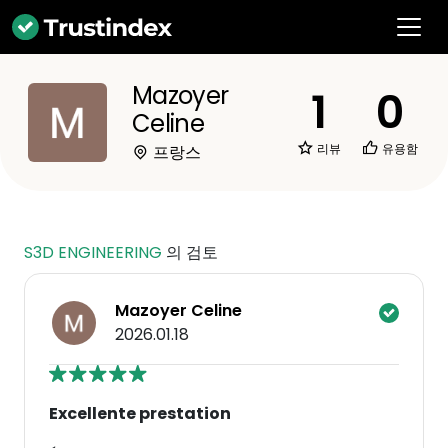
Mazoyer
1
0
Celine
리뷰
유용함
프랑스
S3D ENGINEERING
의 검토
Mazoyer Celine
2026.01.18
Excellente prestation