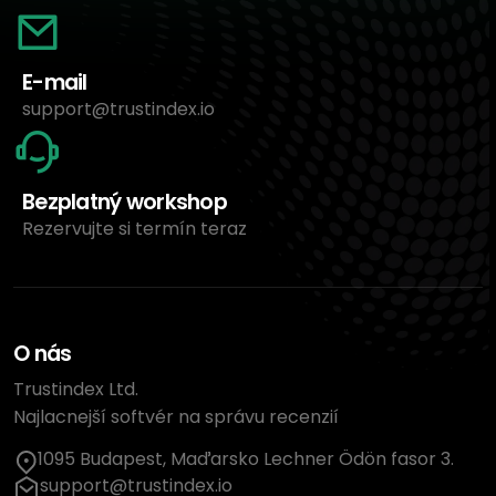
E-mail
support@trustindex.io
Bezplatný workshop
Rezervujte si termín teraz
O nás
Trustindex Ltd.
Najlacnejší softvér na správu recenzií
1095 Budapest, Maďarsko Lechner Ödön fasor 3.
support@trustindex.io