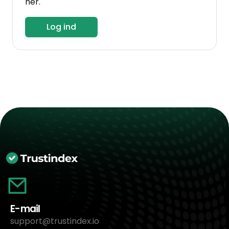
her.
Log ind
E-mail
support@trustindex.io