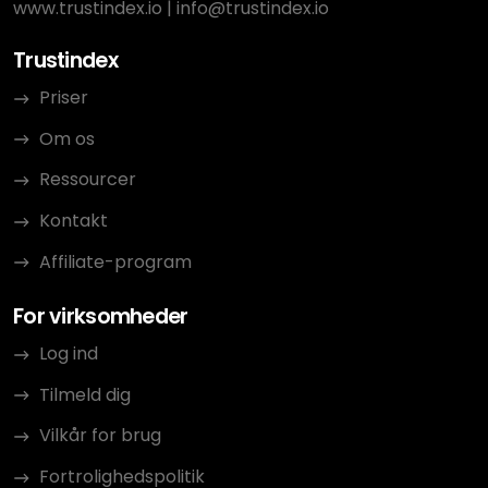
www.trustindex.io
|
info@trustindex.io
Trustindex
Priser
Om os
Ressourcer
Kontakt
Affiliate-program
For virksomheder
Log ind
Tilmeld dig
Vilkår for brug
Fortrolighedspolitik