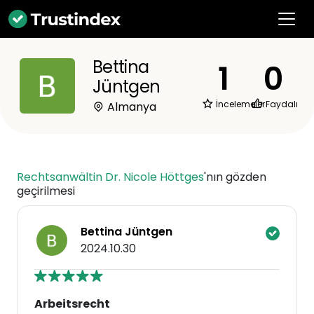
Bettina
1
0
Jüntgen
İncelemeler
Faydalı
Almanya
Rechtsanwältin Dr. Nicole Höttges
'nın gözden
geçirilmesi
Bettina Jüntgen
2024.10.30
Arbeitsrecht