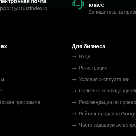
лектронная почта
класс
pport@trustindex.io
Запишитесь на приё
dex
Для бизнеса
Вход
Регистрация
сы
Условия эксплуатации
т
Политика конфиденциал
ёрская программа
Рекомендации по провер
Рейтинг продавца Googl
Часто задаваемые вопр