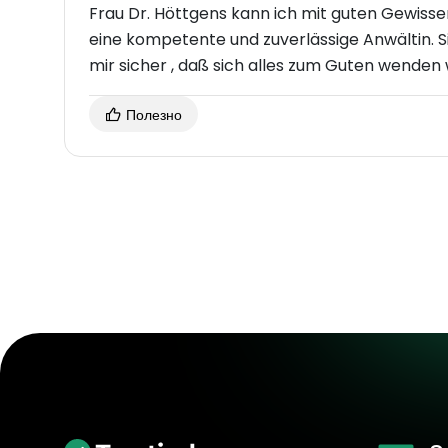
Frau Dr. Höttgens kann ich mit guten Gewissen Empfehlen. Nach meine
eine kompetente und zuverlässige Anwältin. Sie vertritt mich in Sache Arbeitsrecht und ich bin
mir sicher , daß sich alles zum Guten wenden 
Полезно