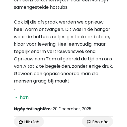
samengestelde hottubs.
Ook bij die afspraak werden we opnieuw
heel warm ontvangen. Dit was in de hangar
waar de hottubs netjes gestockeerd staan,
klaar voor levering. Heel eenvoudig, maar
tegelijk enorm vertrouwenswekkend.
Opnieuw nam Tom uitgebreid de tijd om ons
van A tot Z te begeleiden, zonder enige druk.
Gewoon een gepassioneerde man die
mensen graag blij maakt.
Daar hebben we dan ook beslist om een
hơn
stockmodel te nemen aan een zeer, maar
Ngày trải nghiệm:
20 December, 2025
dan ook zeer eerlijke prijs. Levering kon zelfs
al de dag nadien, wat op zich veel zegt over
Hữu ích
Báo cáo
hun flexibiliteit en service. Voor ons was dat