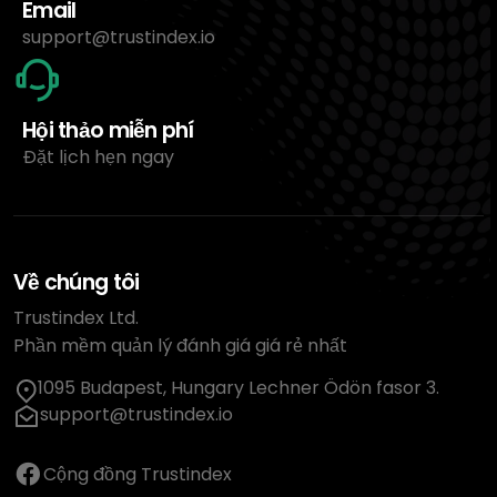
Email
support@trustindex.io
Hội thảo miễn phí
Đặt lịch hẹn ngay
Về chúng tôi
Trustindex Ltd.
Phần mềm quản lý đánh giá giá rẻ nhất
1095 Budapest, Hungary Lechner Ödön fasor 3.
support@trustindex.io
Cộng đồng Trustindex