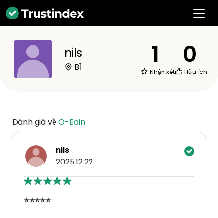
1
0
nils
Bỉ
Nhận xét
Hữu ích
Đánh giá về
O-Bain
nils
2025.12.22
⭐⭐⭐⭐⭐