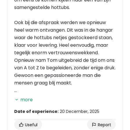
samengestelde hottubs.
Ook bij die afspraak werden we opnieuw
heel warm ontvangen. Dit was in de hangar
waar de hottubs netjes gestockeerd staan,
klaar voor levering. Heel eenvoudig, maar
tegelijk enorm vertrouwenswekkend.
Opnieuw nam Tom uitgebreid de tijd om ons
van A tot Z te begeleiden, zonder enige druk.
Gewoon een gepassioneerde man die
mensen graag blij maakt.
Daar hebben we dan ook beslist om een
more
stockmodel te nemen aan een zeer, maar
Date of experience:
20 December, 2025
dan ook zeer eerlijke prijs. Levering kon zelfs
al de dag nadien, wat op zich veel zegt over
Useful
Report
hun flexibiliteit en service. Voor ons was dat