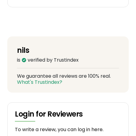
persoonlijk iets te snel, omdat we nog
enkele aanpassingen in onze tuin moesten
doen. Geen enkel probleem: alles werd vlot
en correct afgestemd, en uiteindelijk is de
hottub de week nadien geleverd.
nils
Voor ons is dit een aankoop met een heel
is
verified by Trustindex
goed gevoel: eerlijke prijs, correcte en
duidelijke communicatie en een topservice.
We guarantee all reviews are 100% real.
Bedankt Tom! Wij raden O-Bain zeker en
What's Trustindex?
vast aan! 🙌
Login for Reviewers
To write a review, you can log in here.