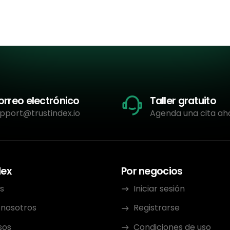
orreo electrónico
Taller gratuito
pport@trustindex.io
Agenda una cita ah
dex
Por negocios
s
Iniciar sesión
 nosotros
Registrarse
sos
Condiciones de uso