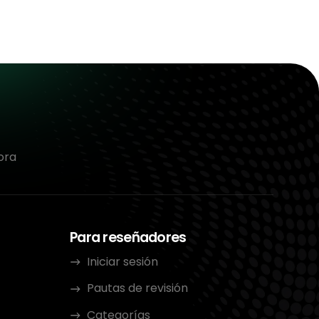
ora
Para reseñadores
Iniciar sesión
Pautas de revisión
Categorías