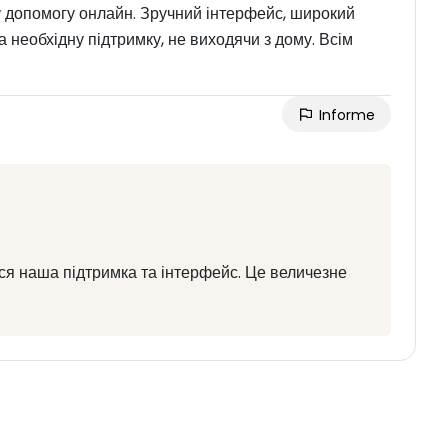
ну допомогу онлайн. Зручний інтерфейс, широкий
а необхідну підтримку, не виходячи з дому. Всім
Informe
ся наша підтримка та інтерфейс. Це величезне