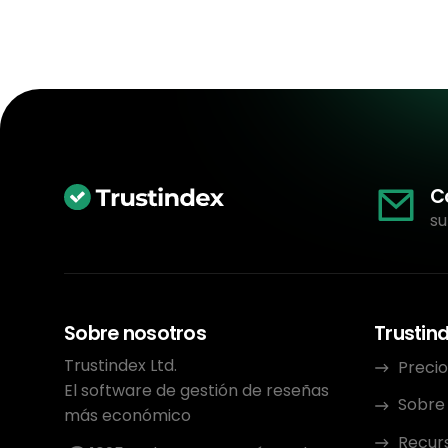
C
su
Sobre nosotros
Trustin
Trustindex Ltd.
Precio
El software de gestión de reseñas
Sobre
más económico
Recur