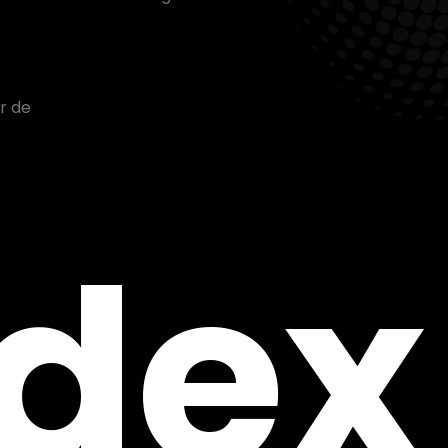
r de
ndex