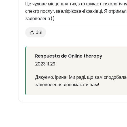
Це чудове місце для тих, хто шукає психологіч
спектр послуг, кваліфіковані фахівці. Я отримал
задоволена))
Útil
Respuesta de Online therapy
2023.11.29
Дякуємо, Ірина! Ми раді, що вам сподобала
задоволення допомагати вам!