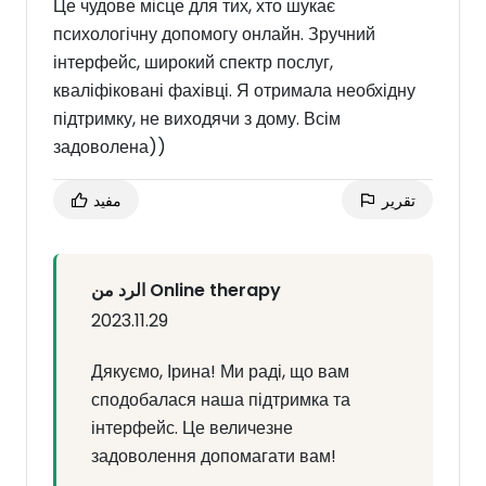
Це чудове місце для тих, хто шукає
психологічну допомогу онлайн. Зручний
інтерфейс, широкий спектр послуг,
кваліфіковані фахівці. Я отримала необхідну
підтримку, не виходячи з дому. Всім
задоволена))
تقرير
مفيد
الرد من Online therapy
2023.11.29
Дякуємо, Ірина! Ми раді, що вам
сподобалася наша підтримка та
інтерфейс. Це величезне
задоволення допомагати вам!