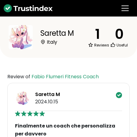
1
0
Saretta M
Italy
Reviews
Useful
Review of
Fabio Flumeri Fitness Coach
Saretta M
2024.10.15
Finalmente un coach che personalizza
per davvero