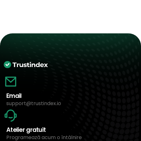
Email
support@trustindex.io
Atelier gratuit
Programează acum o întâlnire