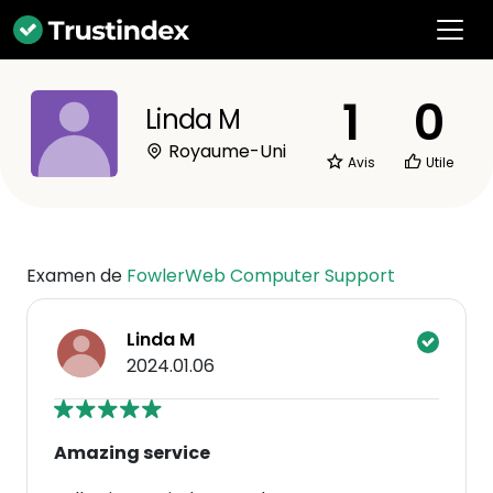
1
0
Linda M
Royaume-Uni
Avis
Utile
Examen de
FowlerWeb Computer Support
Linda M
2024.01.06
Amazing service