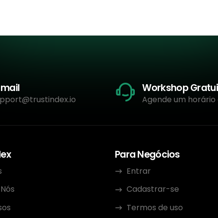
-mail
Workshop Gratui
pport@trustindex.io
Agende um horário
dex
Para Negócios
s
Entrar
 Nós
Cadastrar-se
sos
Termos de uso