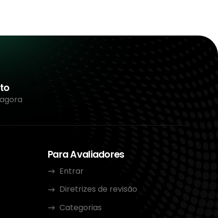
to
 agora
Para Avaliadores
Entrar
Diretrizes de revisão
Categorias