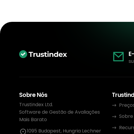
E
su
Sobre Nós
Trustin
Trustindex Ltd.
Preço
Software de Gestão de Avaliações
Sobre
Mais Barato
Recur
1095 Budapest, Hungria Lechner