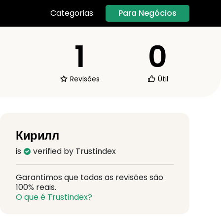
Para Negócios
Categorias
1
0
Revisões
Útil
Кирилл
is
verified by Trustindex
Garantimos que todas as revisões são
100% reais.
O que é Trustindex?