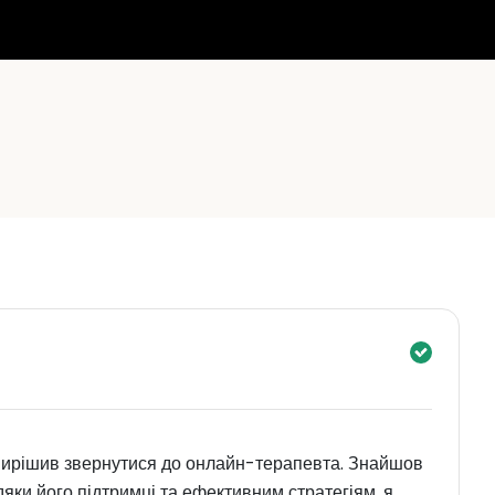
, вирішив звернутися до онлайн-терапевта. Знайшов
яки його підтримці та ефективним стратегіям, я