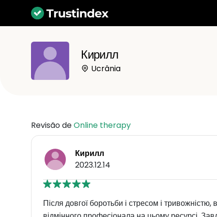
Кирилл
Ucrânia
Revisão de
Online therapy
Кирилл
2023.12.14
Після довгої боротьби і стресом і тривожністю
відмінного професіонала на цьому ресурсі. Завд