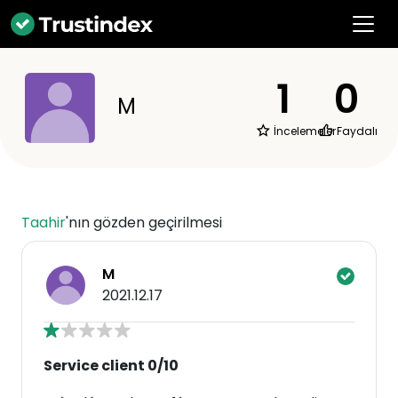
1
0
M
İncelemeler
Faydalı
Taahir
'nın gözden geçirilmesi
M
2021.12.17
Service client 0/10