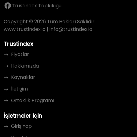
Trustindex Topluluğu
Copyright © 2026 Tüm Hakları Saklıdır
www.trustindex.io
|
info@trustindex.io
Trustindex
Fiyatlar
Hakkımızda
Kaynaklar
İletişim
Ortaklık Programı
İşletmeler için
Giriş Yap