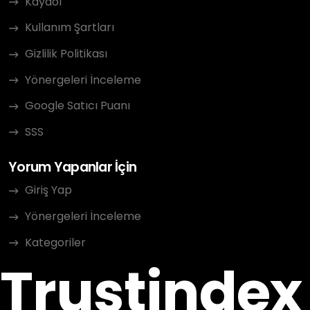
Kaydol
Kullanım Şartları
Gizlilik Politikası
Yönergeleri İnceleme
Google Satıcı Puanı
SSS
Yorum Yapanlar İçin
Giriş Yap
Yönergeleri İnceleme
Kategoriler
Trustindex