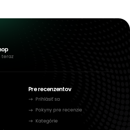
hop
 teraz
Pre recenzentov
Prihlásiť sa
Pokyny pre recenzie
Kategórie