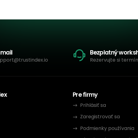
-mail
Bezplatný works
pport@trustindex.io
Rezervujte si termín
dex
Pre firmy
Prihlásiť sa
Zaregistrovať sa
Podmienky používania