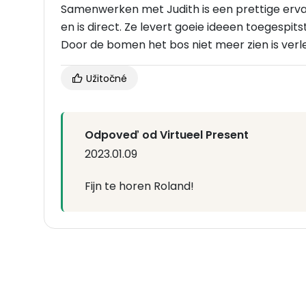
Samenwerken met Judith is een prettige erv
en is direct. Ze levert goeie ideeen toegespits
Door de bomen het bos niet meer zien is verle
Užitočné
Odpoveď od Virtueel Present
2023.01.09
Fijn te horen Roland!