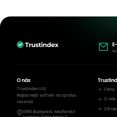
E
su
O nás
Trustin
Trustindex Ltd.
Ceny
Najlacnejší softvér na správu
O nás
recenzií
Zdroje
1095 Budapest, Maďarsko
Lechner Ödön fasor 3.