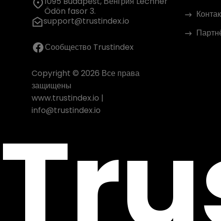
1095 Budapest, Венгрия Lechner
Ödön fasor 3.
Контак
support@trustindex.io
Партн
Сообщество Trustindex
Copyright © 2026 Все права
защищены
www.trustindex.io
|
Tru
info@trustindex.io