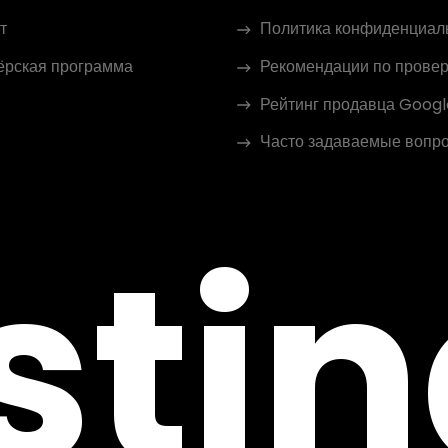
т
Политика конфиденциал
ёрская программа
Рекомендации по провер
Рейтинг продавца Googl
Часто задаваемые вопр
sti