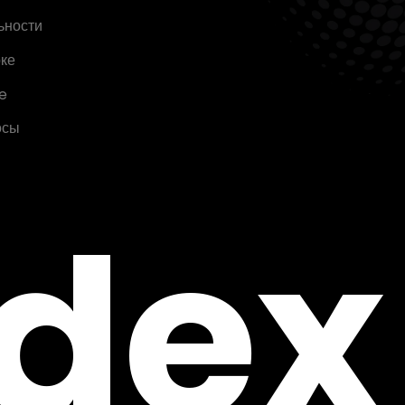
ьности
ке
e
осы
ndex