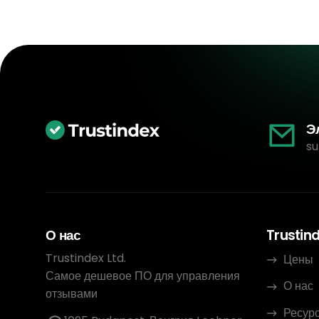
Э
su
О нас
Trustin
Trustindex Ltd.
Цены
Самое дешевое ПО для управления
О нас
отзывами
Ресур