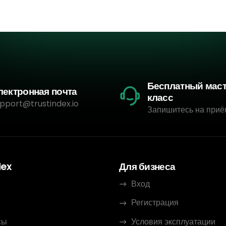
Бесплатный мас
лектронная почта
класс
pport@trustindex.io
Запишитесь на приё
dex
Для бизнеса
Вход
Регистрация
сы
Условия эксплуатации