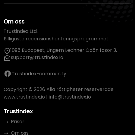
Om oss
Trustindex Ltd.
Billigaste recensionshanteringsprogrammet
1095 Budapest, Ungern Lechner Ödön fasor 3.
support@trustindex.io
Trustindex-community
Copyright © 2026 Alla rättigheter reserverade
www.trustindex.io
|
info@trustindex.io
Trustindex
Priser
Om oss