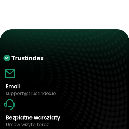
Email
support@trustindex.io
Bezpłatne warsztaty
Umów wizytę teraz