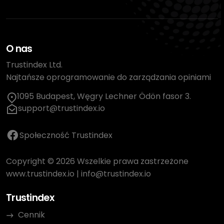
O nas
Trustindex Ltd.
Najtańsze oprogramowanie do zarządzania opiniami
1095 Budapest, Węgry Lechner Ödön fasor 3.
support@trustindex.io
Społeczność Trustindex
Copyright © 2026 Wszelkie prawa zastrzeżone
www.trustindex.io
|
info@trustindex.io
Trustindex
Cennik