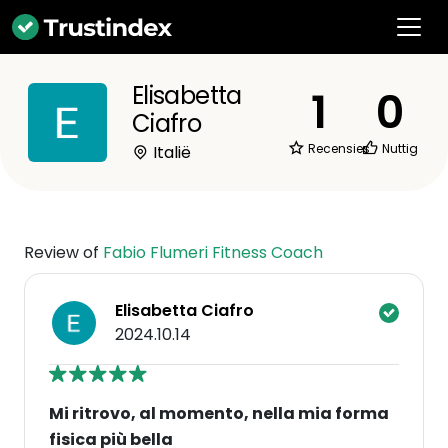
Elisabetta
1
0
Ciafro
Recensies
Nuttig
Italië
Review of
Fabio Flumeri Fitness Coach
Elisabetta Ciafro
2024.10.14
Mi ritrovo, al momento, nella mia forma
fisica più bella