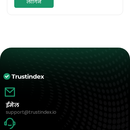
लॉगिन
ईमेल
support@trustindex.io