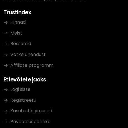
Trustindex
Hinnad
Meist
Ressursid
Võtke ühendust
Affiliate programm
Ettevõtete jaoks
Logi sisse
Registreeru
Kasutustingimused
Privaatsuspoliitika