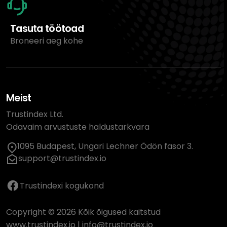
Tasuta töötoad
Broneeri aeg kohe
Meist
Trustindex Ltd.
Odavaim arvustuste haldustarkvara
1095 Budapest, Ungari Lechner Ödön fasor 3.
support@trustindex.io
Trustindexi kogukond
Copyright © 2026 Kõik õigused kaitstud
www.trustindex.io
|
info@trustindex.io