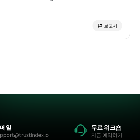
보고서
메일
무료 워크숍
pport@trustindex.io
지금 예약하기