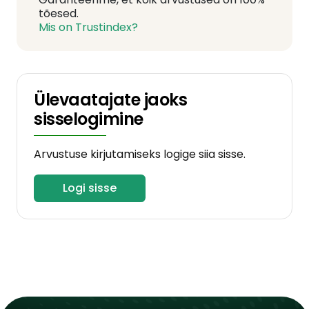
tõesed.
Mis on Trustindex?
Ülevaatajate jaoks
sisselogimine
Arvustuse kirjutamiseks logige siia sisse.
Logi sisse