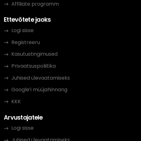
Affiliate programm
Ettevõtete jaoks
Logi sisse
Registreeru
Kasutustingimused
Privaatsuspoliitika
Juhised ülevaatamiseks
Google’i müüjahinnang
KKK
Arvustajatele
Logi sisse
Juhised ülevaatamiseks