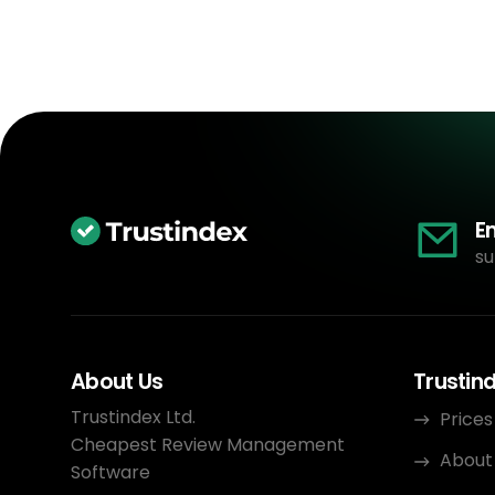
E
su
About Us
Trustin
Trustindex Ltd.
Prices
Cheapest Review Management
About
Software