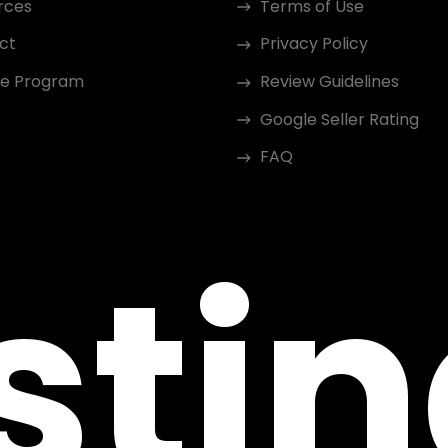
rces
Terms of Use
ct
Privacy Policy
ate Program
Review Guidelines
Google Seller Rating
FAQ
sti