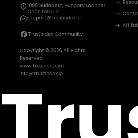
Resou
1095 Budapest, Hungary Lechner
Ödön fasor 3.
Conta
support@trustindex.io
Affili
Trustindex Community
Copyright © 2026 All Rights
Reserved
www.trustindex.io
|
Tru
info@trustindex.io