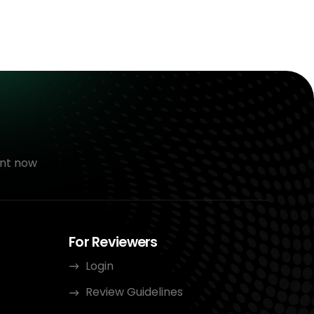
nt now
For Reviewers
Login
Review Guidelines