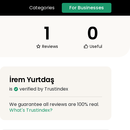
For Businesses
Categories
1
0
Reviews
Useful
İrem Yurtdaş
is
verified by Trustindex
We guarantee all reviews are 100% real.
What's Trustindex?