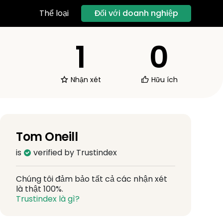
Đối với doanh nghiệp
Thể loại
1
0
Nhận xét
Hữu ích
Tom Oneill
is
verified by Trustindex
Chúng tôi đảm bảo tất cả các nhận xét
là thật 100%.
Trustindex là gì?