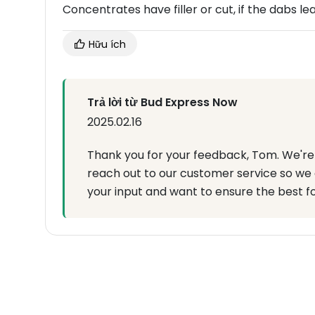
Concentrates have filler or cut, if the dabs l
Hữu ích
Trả lời từ Bud Express Now
2025.02.16
Thank you for your feedback, Tom. We're 
reach out to our customer service so we 
your input and want to ensure the best f