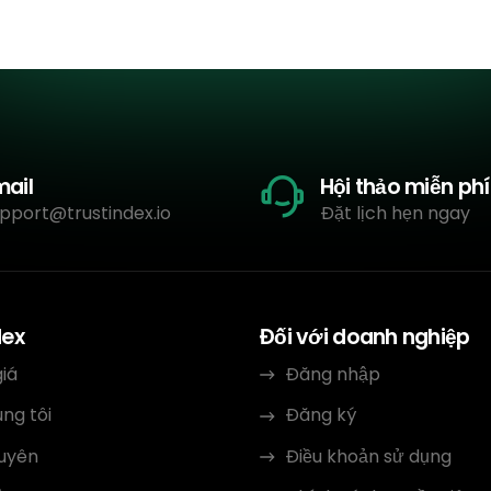
mail
Hội thảo miễn phí
pport@trustindex.io
Đặt lịch hẹn ngay
dex
Đối với doanh nghiệp
iá
Đăng nhập
ng tôi
Đăng ký
guyên
Điều khoản sử dụng