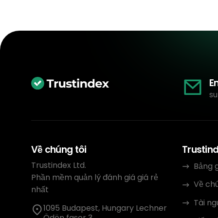
E
su
Về chúng tôi
Trustin
Trustindex Ltd.
Bảng g
Phần mềm quản lý đánh giá giá rẻ
Về chú
nhất
Tài n
1095 Budapest, Hungary Lechner
Ödön fasor 3.