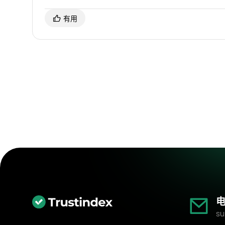
有用
电
su