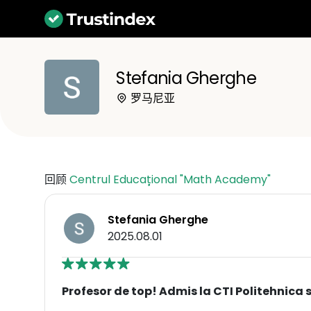
Stefania Gherghe
罗马尼亚
回顾
Centrul Educațional "Math Academy"
Stefania Gherghe
2025.08.01
Profesor de top! Admis la CTI Politehnica 