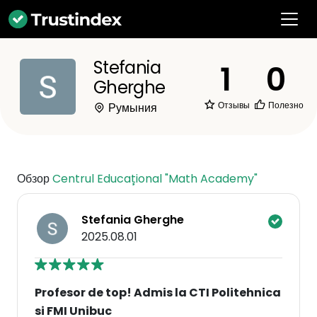
Stefania
1
0
Gherghe
Отзывы
Полезно
Румыния
Обзор
Centrul Educațional "Math Academy"
Stefania Gherghe
2025.08.01
Profesor de top! Admis la CTI Politehnica
si FMI Unibuc