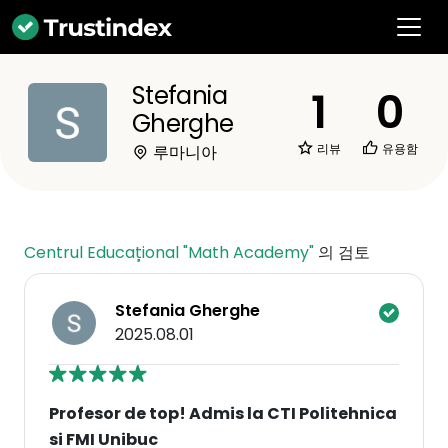
Stefania
1
0
Gherghe
리뷰
유용함
루마니아
Centrul Educațional "Math Academy"
의 검토
Stefania Gherghe
2025.08.01
Profesor de top! Admis la CTI Politehnica
si FMI Unibuc