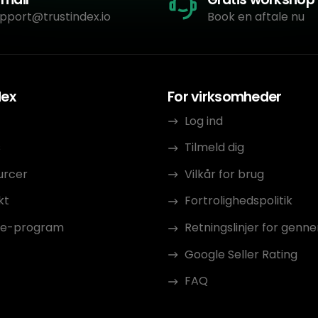
pport@trustindex.io
Book en aftale nu
dex
For virksomheder
Log ind
s
Tilmeld dig
urcer
Vilkår for brug
kt
Fortrolighedspolitik
ate-program
Retningslinjer for gen
Google Seller Rating
FAQ