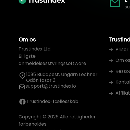
su
Om os
Trustin
Trustindex Ltd.
Priser
Billigste
Om o
anmeldelsesstyringssoftware
Resso
1095 Budapest, Ungarn Lechner
Ödön fasor 3.
Konta
support@trustindex.io
Affili
Trustindex-fællesskab
Copyright © 2026 Alle rettigheder
forbeholdes