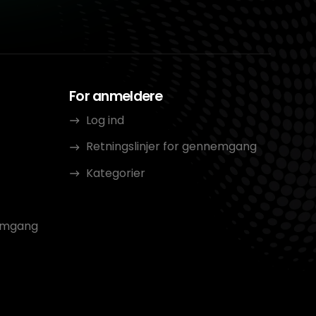
For anmeldere
Log ind
Retningslinjer for gennemgang
Kategorier
nemgang