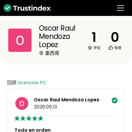
Oscar Raul
1
0
Mendoza
Lopez
评论
有用
墨西哥
回顾
Licencias PC
Oscar Raul Mendoza Lopez
2026.05.13
Todo en orden