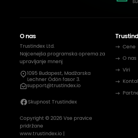
su
O nas
Trustin
Trustindex Ltd.
Cene
Najcenejša programska oprema za
O nas
upravljanje mnenj
Viri
1095 Budapest, Madžarska
Lechner Ödön fasor 3.
Konta
support@trustindex.io
Partn
Skupnost Trustindex
Copyright © 2026 Vse pravice
pridržane
www.trustindex.io
|