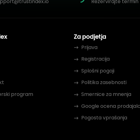
pport@trustindex.io
Rezervirajte termin 
dex
Za podjetja
Prijava
Registracija
Splošni pogoji
kt
Politika zasebnosti
erski program
Smernice za mnenja
Google ocena prodajal
Pogosta vprašanja