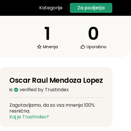
Za podjetja
Kategorije
1
0
Mnenja
Uporabno
Oscar Raul Mendoza Lopez
is
verified by Trustindex
Zagotavljamo, da so vsa mnenja 100%
resnična.
Kaj je Trustindex?