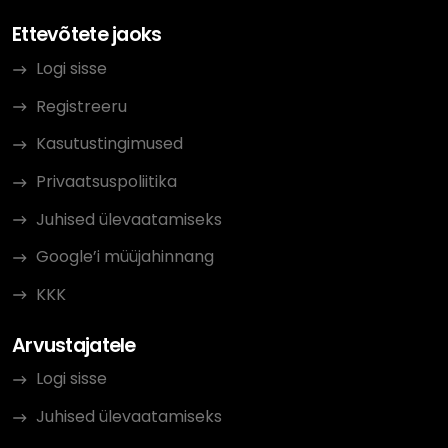
Ettevõtete jaoks
Logi sisse
Registreeru
Kasutustingimused
Privaatsuspoliitika
Juhised ülevaatamiseks
Google’i müüjahinnang
KKK
Arvustajatele
Logi sisse
Juhised ülevaatamiseks