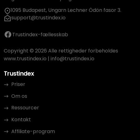
1095 Budapest, Ungarn Lechner Ödön fasor 3.
support@trustindex.io
Trustindex-fællesskab
Copyright © 2026 Alle rettigheder forbeholdes
www.trustindex.io
|
info@trustindex.io
Trustindex
Priser
Om os
Ressourcer
Kontakt
Affiliate-program