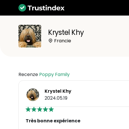
Krystel Khy
Francie
Recenze
Poppy Family
Krystel Khy
2024.05.19
Très bonne expérience