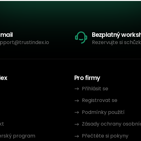
-mail
Bezplatný works
pport@trustindex.io
Rezervujte si schůzk
dex
Pro firmy
Přihlásit se
Registrovat se
Podmínky použití
kt
Zásady ochrany osobní
erský program
Přečtěte si pokyny