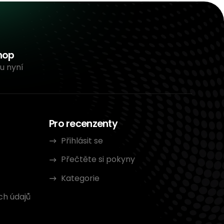
hop
u nyní
Pro recenzenty
Přihlásit se
Přečtěte si pokyny
Kategorie
ch údajů