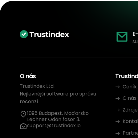
E
su
O nás
Trustin
Trustindex Ltd.
Ceník
Nejlevnější software pro správu
O nás
recenzí
Zdroje
1095 Budapest, Maďarsko
Lechner Ödön fasor 3.
Konta
support@trustindex.io
Partn