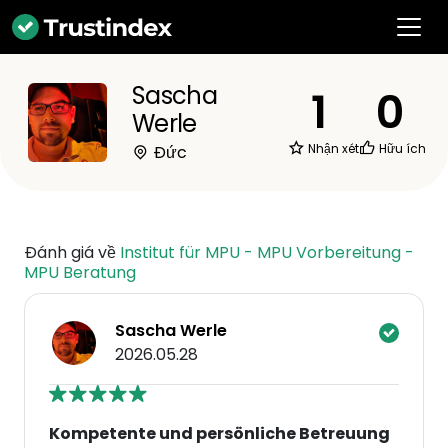
Sascha
1
0
Werle
Nhận xét
Hữu ích
Đức
Đánh giá về
Institut für MPU - MPU Vorbereitung -
MPU Beratung
Sascha Werle
2026.05.28
Kompetente und persönliche Betreuung