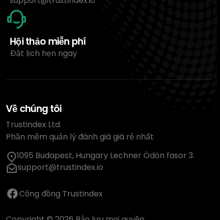
support@trustindex.io
Hội thảo miễn phí
Đặt lịch hẹn ngay
Về chúng tôi
Trustindex Ltd.
Phần mềm quản lý đánh giá giá rẻ nhất
1095 Budapest, Hungary Lechner Ödön fasor 3.
support@trustindex.io
Cộng đồng Trustindex
Copyright © 2026 Bảo lưu mọi quyền