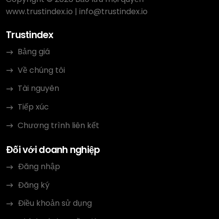
www.trustindex.io
|
info@trustindex.io
Trustindex
Bảng giá
Về chúng tôi
Tài nguyên
Tiếp xúc
Chương trình liên kết
Đối với doanh nghiệp
Đăng nhập
Đăng ký
Điều khoản sử dụng